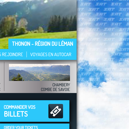
THONON - RÉGION DU LÉMAN
S REJOINDRE
VOYAGES EN AUTOCAR
Y
CHAMBERY
C
COMBE DE SAVOIE
COMMANDER VOS
BILLETS
ORDER YOUR TICKETS