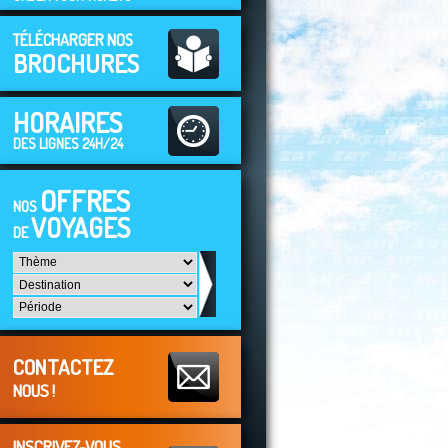
TÉLÉCHARGER NOS
BROCHURES
HORAIRES
DES LIGNES 24H/24
OFFRES
NOS
VOYAGES
DE
CONTACTEZ
NOUS !
INSCRIVEZ-VOUS