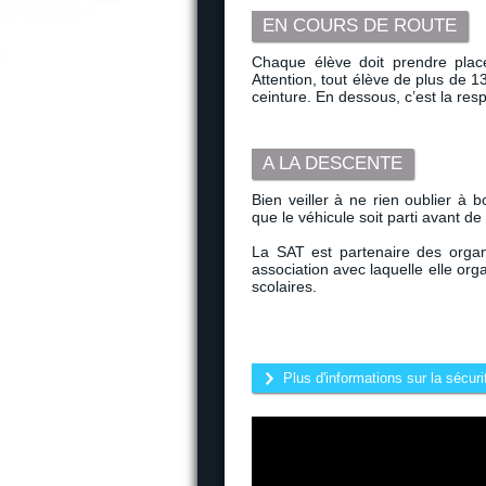
EN COURS DE ROUTE
Chaque élève doit prendre place
Attention, tout élève de plus de 
ceinture. En dessous, c’est la res
A LA DESCENTE
Bien veiller à ne rien oublier à 
que le véhicule soit parti avant de 
La SAT est partenaire des organi
association avec laquelle elle or
scolaires.
Plus d'informations sur la sécuri