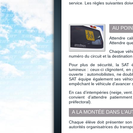
service. Les règles suivantes doiv
AU POIN
Attendre cal
Attendre que
Chaque véhi
numéro du circuit et la destination 
Pour plus de sécurité, la SAT 
lumineux : ceux-ci clignotent, en
ouverte : automobilistes, ne dou
SAT équipe également ses véhicul
empêchant le véhicule d’avancer s
En cas d’intempéries (neige, vent…
convient d’attendre patiemment
préfectoral).
A LA MONTÉE DANS L'A
Chaque élève doit présenter son 
autorités organisatrices du transpo