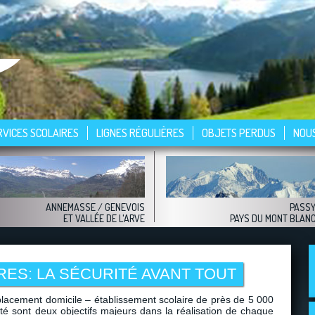
RVICES SCOLAIRES
LIGNES RÉGULIÈRES
OBJETS PERDUS
NOU
ANNEMASSE
/ GENEVOIS
PASS
ET VALLÉE DE L'ARVE
PAYS DU MONT BLAN
RES: LA SÉCURITÉ AVANT TOUT
placement domicile – établissement scolaire de près de 5 000
lité sont deux objectifs majeurs dans la réalisation de chaque