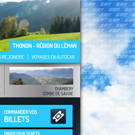
THONON - RÉGION DU LÉMAN
S REJOINDRE
VOYAGES EN AUTOCAR
Y
CHAMBERY
C
COMBE DE SAVOIE
COMMANDER VOS
BILLETS
ORDER YOUR TICKETS