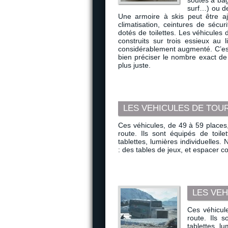
soutes à bag
surf…) ou d
Une armoire à skis peut être ajo
climatisation, ceintures de sécu
dotés de toilettes. Les véhicules
construits sur trois essieux au 
considérablement augmenté. C’es
bien préciser le nombre exact de 
plus juste.
LES VEHICULES DE TOU
Ces véhicules, de 49 à 59 places,
route. Ils sont équipés de toilet
tablettes, lumières individuelles. 
: des tables de jeux, et espacer 
LES VEH
Ces véhicul
route. Ils s
tablettes, l