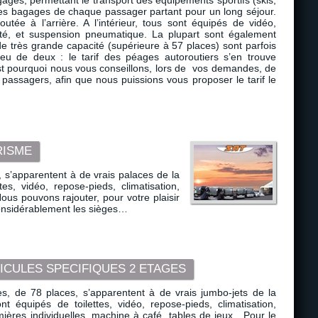
ages, permettant le transport des équipements sportifs (skis,
es bagages de chaque passager partant pour un long séjour.
utée à l’arrière. A l’intérieur, tous sont équipés de vidéo,
rité, et suspension pneumatique. La plupart sont également
 de très grande capacité (supérieure à 57 places) sont parfois
lieu de deux : le tarif des péages autoroutiers s’en trouve
t pourquoi nous vous conseillons, lors de vos demandes, de
passagers, afin que nous puissions vous proposer le tarif le
RISME
 s’apparentent à de vrais palaces de la
tes, vidéo, repose-pieds, climatisation,
Nous pouvons rajouter, pour votre plaisir
considérablement les sièges…
ICULES SPECIFIQUES 2 ETAGES
es, de 78 places, s’apparentent à de vrais jumbo-jets de la
ont équipés de toilettes, vidéo, repose-pieds, climatisation,
umières individuelles, machine à café, tables de jeux. Pour le