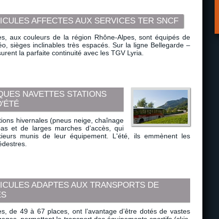
ICULES AFFECTES AUX SERVICES TER SNCF
es, aux couleurs de la région Rhône-Alpes, sont équipés de
idéo, sièges inclinables très espacés. Sur la ligne Bellegarde –
surent la parfaite continuité avec les TGV Lyria.
IQUES NAVETTES STATIONS
D'ÉTÉ
tions hivernales (pneus neige, chaînage
bas et de larges marches d’accès, qui
kieurs munis de leur équipement. L'été, ils emmènent les
édestres.
HICULES ADAPTES AUX TRANSPORTS DE
ES
s, de 49 à 67 places, ont l’avantage d’être dotés de vastes