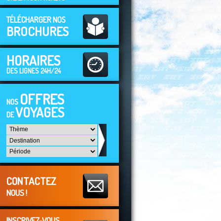
TÉLÉCHARGER NOS
BROCHURES
HORAIRES
DES LIGNES 24H/24
OFFRES
NOS
VOYAGES
DE
CONTACTEZ
NOUS !
INSCRIVEZ-VOUS