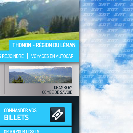
THONON - RÉGION DU LÉMAN
S REJOINDRE
VOYAGES EN AUTOCAR
Y
CHAMBERY
C
COMBE DE SAVOIE
COMMANDER VOS
BILLETS
ORDER YOUR TICKETS